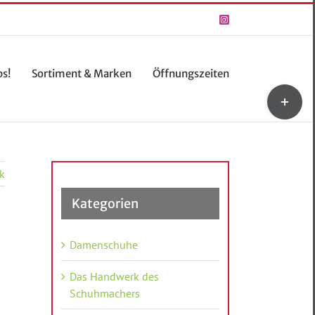
Instagram
ps!
Sortiment & Marken
Öffnungszeiten
Toggle
Sliding
Bar
Area
k
Kategorien
Damenschuhe
Das Handwerk des
Schuhmachers