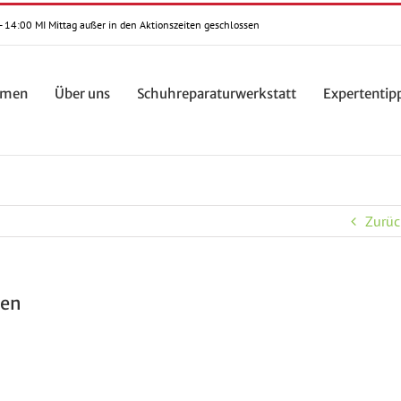
- 14:00 MI Mittag außer in den Aktionszeiten geschlossen
mmen
Über uns
Schuhreparaturwerkstatt
Expertentip
Zurüc
hen